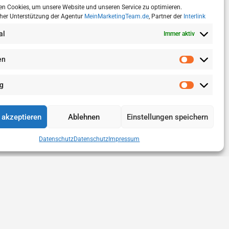
n Cookies, um unsere Website und unseren Service zu optimieren.
cher Unterstützung der Agentur
MeinMarketingTeam.de
, Partner der
Interlink
al
Immer aktiv
en
g
 akzeptieren
Ablehnen
Einstellungen speichern
Datenschutz
Datenschutz
Impressum
z
Rechtliches