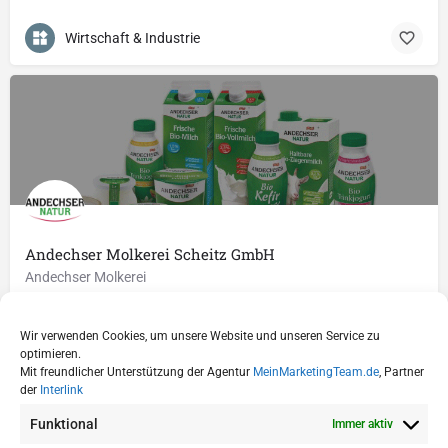
Wirtschaft & Industrie
Andechser Molkerei Scheitz GmbH
Andechser Molkerei
(0 81 52) 37 9 -2 00
Biomilchstraße 1
Wir verwenden Cookies, um unsere Website und unseren Service zu
Lebensmittel & Getränke
optimieren.
Mit freundlicher Unterstützung der Agentur
MeinMarketingTeam.de
, Partner
der
Interlink
Funktional
Immer aktiv
« Zurück
1
…
7
8
9
10
Weiter »